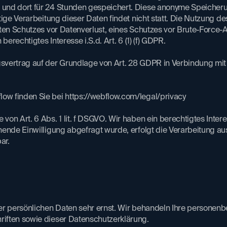
und dort für 24 Stunden gespeichert. Diese anonyme Speicheru
tige Verarbeitung dieser Daten findet nicht statt. Die Nutzung d
ten Schutzes vor Datenverlust, eines Schutzes vor Brute-Force-
erechtigtes Interesse i.S.d. Art. 6 (1) (f) GDPR.
svertrag auf der Grundlage von Art. 28 GDPR in Verbindung mi
w finden Sie bei https://webflow.com/legal/privacy
n Art. 6 Abs. 1 lit. f DSGVO. Wir haben ein berechtigtes Interes
ende Einwilligung abgefragt wurde, erfolgt die Verarbeitung aus
ar.
er persönlichen Daten sehr ernst. Wir behandeln Ihre personen
ften sowie dieser Datenschutzerklärung.​