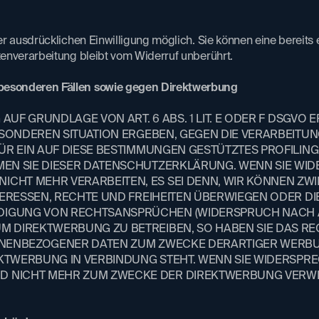
r ausdrücklichen Einwilligung möglich. Sie können eine bereits e
enverarbeitung bleibt vom Widerruf unberührt.
besonderen Fällen sowie gegen Direktwerbung
AUF GRUNDLAGE VON ART. 6 ABS. 1 LIT. E ODER F DSGVO E
 BESONDEREN SITUATION ERGEBEN, GEGEN DIE VERARBEI
ÜR EIN AUF DIESE BESTIMMUNGEN GESTÜTZTES PROFILIN
EN SIE DIESER DATENSCHUTZERKLÄRUNG. WENN SIE WID
HT MEHR VERARBEITEN, ES SEI DENN, WIR KÖNNEN ZWI
TERESSEN, RECHTE UND FREIHEITEN ÜBERWIEGEN ODER DI
GUNG VON RECHTSANSPRÜCHEN (WIDERSPRUCH NACH ART.
M DIREKTWERBUNG ZU BETREIBEN, SO HABEN SIE DAS RE
ONENBEZOGENER DATEN ZUM ZWECKE DERARTIGER WERBUNG
REKTWERBUNG IN VERBINDUNG STEHT. WENN SIE WIDERSPR
 NICHT MEHR ZUM ZWECKE DER DIREKTWERBUNG VERWEND