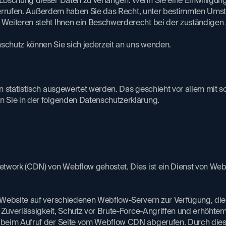
öschung dieser Daten zu verlangen. Wenn Sie eine Einwilligung 
widerrufen. Außerdem haben Sie das Recht, unter bestimmten Ums
eiteren steht Ihnen ein Beschwerderecht bei der zuständigen A
hutz können Sie sich jederzeit an uns wenden.​
n statistisch ausgewertet werden. Das geschieht vor allem mit
 Sie in der folgenden Datenschutzerklärung.
work (CDN) von Webflow gehostet. Dies ist ein Dienst von Webflo
ebsite auf verschiedenen Webflow-Servern zur Verfügung, die üb
 Zuverlässigkeit, Schutz vor Brute-Force-Angriffen und erhöhtem 
beim Aufruf der Seite vom Webflow CDN abgerufen. Durch diese